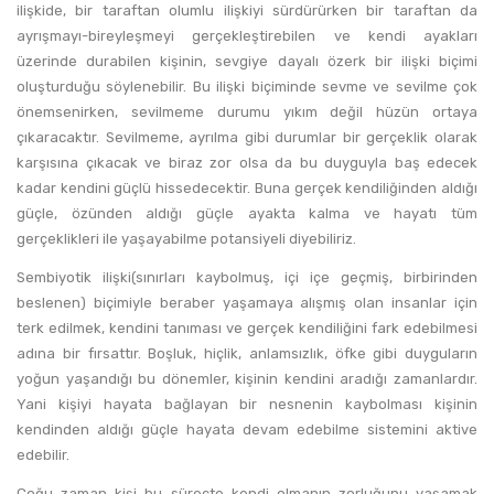
ilişkide, bir taraftan olumlu ilişkiyi sürdürürken bir taraftan da
ayrışmayı-bireyleşmeyi gerçekleştirebilen ve kendi ayakları
üzerinde durabilen kişinin, sevgiye dayalı özerk bir ilişki biçimi
oluşturduğu söylenebilir. Bu ilişki biçiminde sevme ve sevilme çok
önemsenirken, sevilmeme durumu yıkım değil hüzün ortaya
çıkaracaktır. Sevilmeme, ayrılma gibi durumlar bir gerçeklik olarak
karşısına çıkacak ve biraz zor olsa da bu duyguyla baş edecek
kadar kendini güçlü hissedecektir. Buna gerçek kendiliğinden aldığı
güçle, özünden aldığı güçle ayakta kalma ve hayatı tüm
gerçeklikleri ile yaşayabilme potansiyeli diyebiliriz.
Sembiyotik ilişki(sınırları kaybolmuş, içi içe geçmiş, birbirinden
beslenen) biçimiyle beraber yaşamaya alışmış olan insanlar için
terk edilmek, kendini tanıması ve gerçek kendiliğini fark edebilmesi
adına bir fırsattır. Boşluk, hiçlik, anlamsızlık, öfke gibi duyguların
yoğun yaşandığı bu dönemler, kişinin kendini aradığı zamanlardır.
Yani kişiyi hayata bağlayan bir nesnenin kaybolması kişinin
kendinden aldığı güçle hayata devam edebilme sistemini aktive
edebilir.
Çoğu zaman kişi bu süreçte kendi olmanın zorluğunu yaşamak