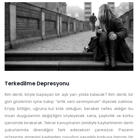
Terkedilme Depresyonu
Kim derdi, böyle başlayan bir aşk yarı yolda kalacak? Kim derdi, bir
gün gözlerinin içine bakıp “artık seni sevmiyorum” diyecek zalimce.
Eriyip bittiğin, uğruna kul köle olduğun, beraber nefes aldığın bu
insan duygularının değiştiğini söyleyecek sana, şaşkınlık ve korku
içerisinde bırakarak. Tekrar kavuşmanın ümidiyle kaybetmenin derin
çukurlarında direndiğini fark edeceksin çaresizce. Pazarın
ortasında annesini kaybeden çocuğun yaşadığı korkuya benzer bir