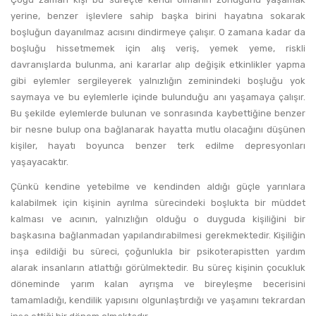
yerine, benzer işlevlere sahip başka birini hayatına sokarak
boşluğun dayanılmaz acısını dindirmeye çalışır. O zamana kadar da
boşluğu hissetmemek için alış veriş, yemek yeme, riskli
davranışlarda bulunma, ani kararlar alıp değişik etkinlikler yapma
gibi eylemler sergileyerek yalnızlığın zeminindeki boşluğu yok
saymaya ve bu eylemlerle içinde bulunduğu anı yaşamaya çalışır.
Bu şekilde eylemlerde bulunan ve sonrasında kaybettiğine benzer
bir nesne bulup ona bağlanarak hayatta mutlu olacağını düşünen
kişiler, hayatı boyunca benzer terk edilme depresyonları
yaşayacaktır.
Çünkü kendine yetebilme ve kendinden aldığı güçle yarınlara
kalabilmek için kişinin ayrılma sürecindeki boşlukta bir müddet
kalması ve acının, yalnızlığın olduğu o duyguda kişiliğini bir
başkasına bağlanmadan yapılandırabilmesi gerekmektedir. Kişiliğin
inşa edildiği bu süreci, çoğunlukla bir psikoterapistten yardım
alarak insanların atlattığı görülmektedir. Bu süreç kişinin çocukluk
döneminde yarım kalan ayrışma ve bireyleşme becerisini
tamamladığı, kendilik yapısını olgunlaştırdığı ve yaşamını tekrardan