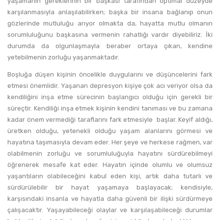
yaşamanın gereklerinin bir başkası tarafından optimal düzeyde
karşılanmasıyla anlaşılabilirken; başka bir insana bağlanıp onun
gözlerinde mutluluğu arıyor olmakta da, hayatta mutlu olmanın
sorumluluğunu başkasına vermenin rahatlığı vardır diyebiliriz. İki
durumda da olgunlaşmayla beraber ortaya çıkan, kendine
yetebilmenin zorluğu yaşanmaktadır.
Boşluğa düşen kişinin öncelikle duygularını ve düşüncelerini fark
etmesi önemlidir. Yaşanan depresyon kişiye çok acı veriyor olsa da
kendiliğini inşa etme sürecinin başlangıcı olduğu için gerekli bir
süreçtir. Kendiliği inşa etmek kişinin kendini tanıması ve bu zamana
kadar önem vermediği taraflarını fark etmesiyle başlar. Keyif aldığı,
üretken olduğu, yetenekli olduğu yaşam alanlarını görmesi ve
hayatına taşımasıyla devam eder. Her şeye ve herkese rağmen, var
olabilmenin zorluğu ve sorumluluğuyla hayatını sürdürebilmeyi
öğrenerek mesafe kat eder. Hayatın içinde olumlu ve olumsuz
yaşantıların olabileceğini kabul eden kişi, artık daha tutarlı ve
sürdürülebilir bir hayat yaşamaya başlayacak; kendisiyle,
karşısındaki insanla ve hayatla daha güvenli bir ilişki sürdürmeye
çalışacaktır. Yaşayabileceği olaylar ve karşılaşabileceği durumlar