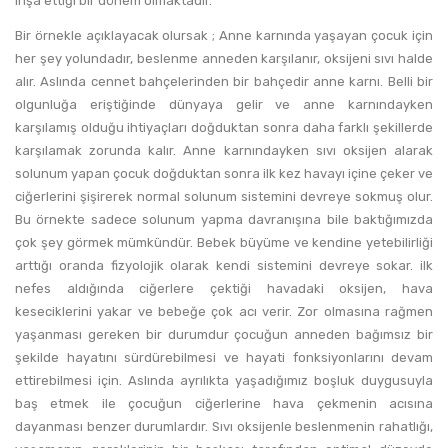
inşa ettiği bir dönem olmaktadır.
Bir örnekle açıklayacak olursak ; Anne karnında yaşayan çocuk için
her şey yolundadır, beslenme anneden karşılanır, oksijeni sıvı halde
alır. Aslında cennet bahçelerinden bir bahçedir anne karnı. Belli bir
olgunluğa eriştiğinde dünyaya gelir ve anne karnındayken
karşılamış olduğu ihtiyaçları doğduktan sonra daha farklı şekillerde
karşılamak zorunda kalır. Anne karnındayken sıvı oksijen alarak
solunum yapan çocuk doğduktan sonra ilk kez havayı içine çeker ve
ciğerlerini şişirerek normal solunum sistemini devreye sokmuş olur.
Bu örnekte sadece solunum yapma davranışına bile baktığımızda
çok şey görmek mümkündür. Bebek büyüme ve kendine yetebilirliği
arttığı oranda fizyolojik olarak kendi sistemini devreye sokar. ilk
nefes aldığında ciğerlere çektiği havadaki oksijen, hava
keseciklerini yakar ve bebeğe çok acı verir. Zor olmasına rağmen
yaşanması gereken bir durumdur çocuğun anneden bağımsız bir
şekilde hayatını sürdürebilmesi ve hayati fonksiyonlarını devam
ettirebilmesi için. Aslında ayrılıkta yaşadığımız boşluk duygusuyla
baş etmek ile çocuğun ciğerlerine hava çekmenin acısına
dayanması benzer durumlardır. Sıvı oksijenle beslenmenin rahatlığı,